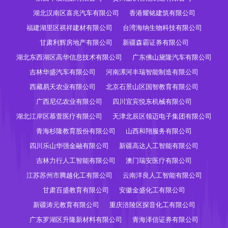
湖北汉南区喜兆汽车有限公司
香港耀铭建筑有限公司
福建湖里区祺祥建材有限公司
台湾海纳生物科技有限公司
甘肃利辉房地产有限公司
新疆森霸证券有限公司
湖北东西湖区高华信息技术有限公司
广东佛山黛隆汽车有限公司
吉林华盛汽车有限公司
河南漯河丰瑞智能制造有限公司
西藏易天农业有限公司
北京石景山区国智教育有限公司
广西尼亿农业有限公司
四川宜宾悦东机械有限公司
湖北江岸区慕萱医疗有限公司
天津北辰区领迈电子集团有限公司
青海杉隆教育股份有限公司
山西和翔服务有限公司
四川乐山华强金融有限公司
新疆高达人工智能有限公司
吉林力行人工智能有限公司
澳门瑞安医疗有限公司
江苏苏州市腾越化工有限公司
云南洋良人工智能有限公司
甘肃百盛教育有限公司
安徽金盛化工有限公司
新疆涛元教育有限公司
重庆涪陵区探音化工有限公司
广东罗湖区升隆新材料有限公司
青海泽信证券有限公司