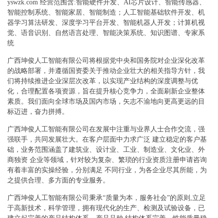
yswzk.com 经营范围含:智能硬件开发、AI芯片设计、智能传感器、
智能控制系统、智能家居、智能制造；人工智能基础软件开发、机
器学习算法研发、深度学习平台开发、智能机器人开发；计算机视
觉、语音识别、自然语言处理、智能决策系统、知识图谱、专家系
统
广西坤俊人工智能有限公司将根据党中央和国务院对企业深化改革
的战略部署，并遵循国资委关于推动企业壮大的相关指导方针，我
们将持续推进企业深层次改革，以实现产业结构的深度调整与优
化，合理配置各项资源，旨在提升核心竞争力，全面刷新企业整体
素质。我们面向全球市场及国内市场，矢志不渝地向更高更远的目
标迈进，奋力拼搏。
广西坤俊人工智能有限公司在发展中注重与业界人士合作交流，强
强联手，共同发展壮大。在客户层面中力求广泛 建立稳定的客户基
础，业务范围涵盖了建筑业、设计业、工业、制造业、文化业、外
商独资 企业等领域，针对较为复杂、繁琐的行业资质注册申请咨询
有着丰富的实操经验，分别满足 不同行业，为各企业尽其所能，为
之提供合理、多方面的专业服务。
广西坤俊人工智能有限公司秉承“质量为本，服务社会”的原则,立足
于高新技术，科学管理，拥有现代化的生产、检测及试验设备，已