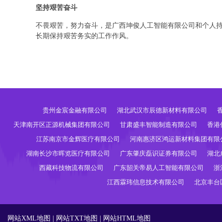
坚持艰苦奋斗
不畏艰苦，努力奋斗，是广西坤俊人工智能有限公司和个人
长期保持艰苦务实的工作作风。
贵州金宸金融有限公司
湖北武汉市辰德新材料有限公司
天津南开区正源机械集团有限公司
甘肃盛丰智能制造有限公司
香港
江苏南京市金辉医疗有限公司
河南惠济区鸿运新材料集团有限
湖南长沙市晖览医疗有限公司
广东肇庆磊识证券有限公司
湖北
西藏科技物流有限公司
广东韶关帝易人工智能有限公司
浙
江西霖玮信息技术有限公司
北京丰台
网站XML地图
|
网站TXT地图
|
网站HTML地图